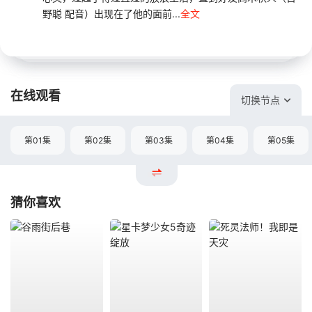
野聪 配音）出现在了他的面前...
全文
在线观看
切换节点
第01集
第02集
第03集
第04集
第05集
猜你喜欢