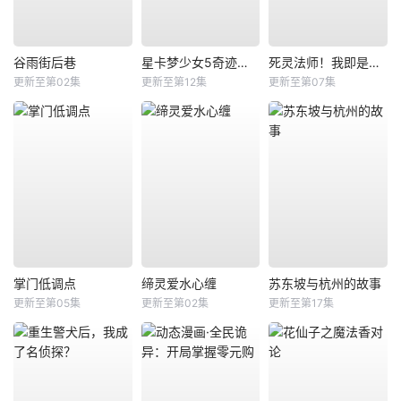
谷雨街后巷
星卡梦少女5奇迹绽放
死灵法师！我即是天灾
更新至第02集
更新至第12集
更新至第07集
掌门低调点
缔灵爱水心缠
苏东坡与杭州的故事
更新至第05集
更新至第02集
更新至第17集