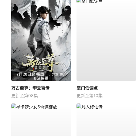
万古至尊：李云霄传
掌门低调点
更新至第08集
更新至第10集