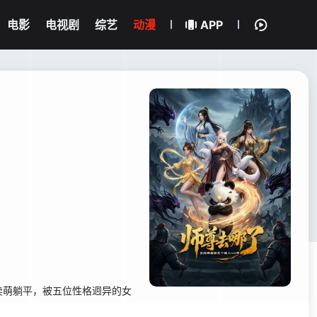
电影
电视剧
综艺
动漫
APP
卖萌躺平，被五位性格迥异的女