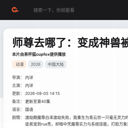
师尊去哪了：变成神兽被
本片由茶杯狐cupfox提供播放
动漫
2026
中国大陆
导演：
内详
主演：
内详
更新：
2026-08-05 14:15
备注：
更新至第40集
语言：
国语
剧情：
渡劫期魔尊白泽渡劫失败，竟重生为青云宗一只毫无灵力
徒弟宠到rua秃，却暗中凭魔尊实力与系统技能，打脸万象