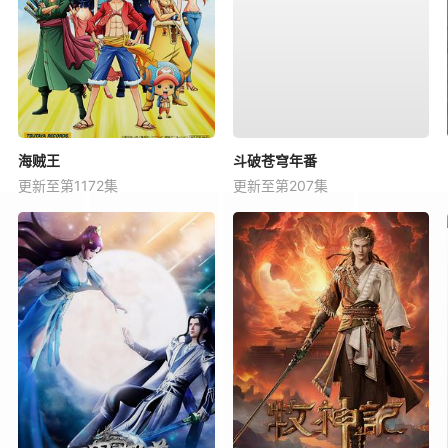
海贼王
斗破苍穹年番
更新至第1172集
更新至第207集