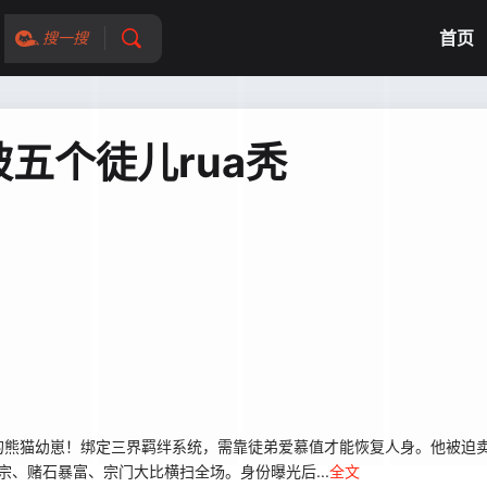
首页
搜一搜
五个徒儿rua秃
的熊猫幼崽！绑定三界羁绊系统，需靠徒弟爱慕值才能恢复人身。他被迫
宗、赌石暴富、宗门大比横扫全场。身份曝光后...
全文