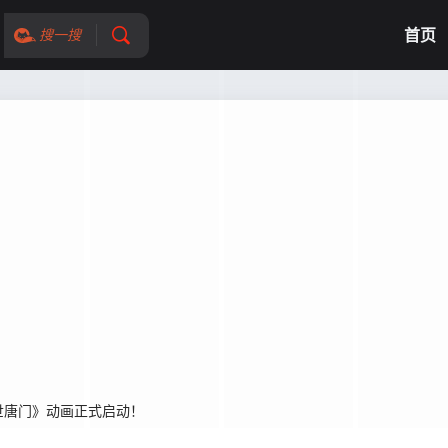
首页
搜一搜
唐门》动画正式启动！