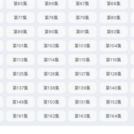
第65集
第66集
第67集
第68集
第77集
第78集
第79集
第80集
第89集
第90集
第91集
第92集
第101集
第102集
第103集
第104集
第113集
第114集
第115集
第116集
第125集
第126集
第127集
第128集
第137集
第138集
第139集
第140集
第149集
第150集
第151集
第152集
第161集
第162集
第163集
第164集