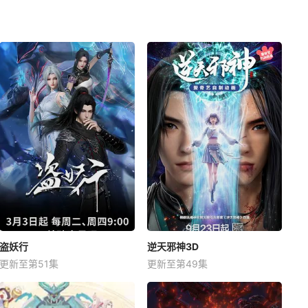
盗妖行
逆天邪神3D
更新至第51集
更新至第49集