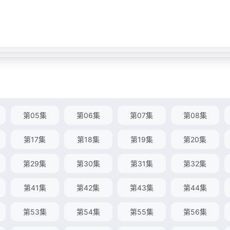
第05集
第06集
第07集
第08集
第17集
第18集
第19集
第20集
第29集
第30集
第31集
第32集
第41集
第42集
第43集
第44集
第53集
第54集
第55集
第56集