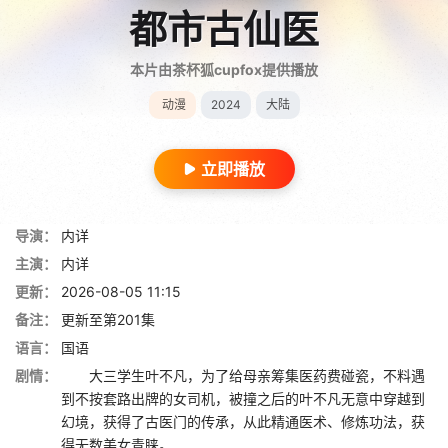
都市古仙医
本片由茶杯狐cupfox提供播放
动漫
2024
大陆
立即播放
导演：
内详
主演：
内详
更新：
2026-08-05 11:15
备注：
更新至第201集
语言：
国语
剧情：
大三学生叶不凡，为了给母亲筹集医药费碰瓷，不料遇
到不按套路出牌的女司机，被撞之后的叶不凡无意中穿越到
幻境，获得了古医门的传承，从此精通医术、修炼功法，获
得无数美女青睐。