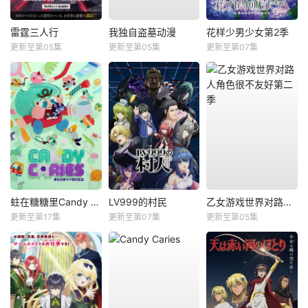
雷霆三人行
我独自盗墓动漫
花样少男少女第2季
更新至第05集
更新至第05集
更新至第07集
蛀在糖糖里Candy Caries
LV999的村民
乙女游戏世界对路人角色很不友好第二季
更新至第17集
更新至第07集
更新至第05集