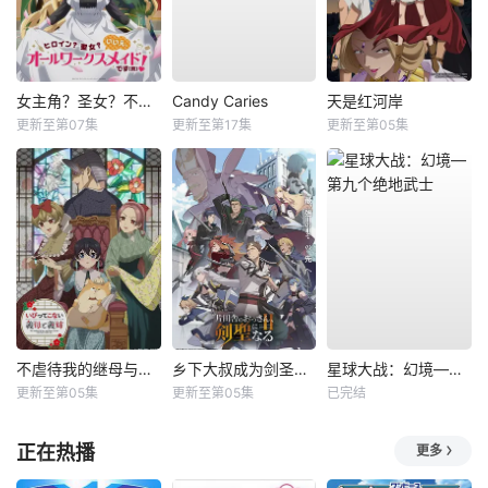
女主角？圣女？不，我是杂役女仆（自豪）！
Candy Caries
天是红河岸
更新至第07集
更新至第17集
更新至第05集
不虐待我的继母与继姐
乡下大叔成为剑圣第二季
星球大战：幻境—第九个绝地武士
更新至第05集
更新至第05集
已完结
正在热播
更多