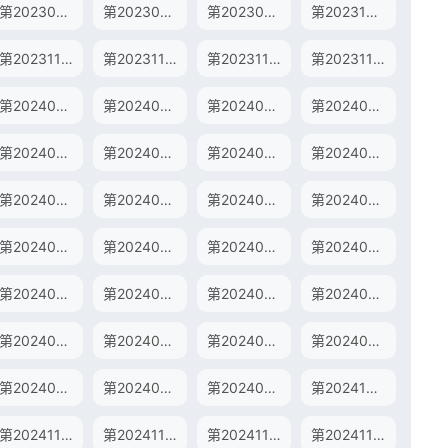
第20230916期
第20230923期
第20230930期
第20231007期
第20231112期
第20231118期
第20231119期
第20231125期
第20240106期
第20240107期
第20240113期
第20240120期
第20240309期
第20240310期
第20240316期
第20240317期
第20240420期
第20240421期
第20240427期
第20240428期
第20240601期
第20240602期
第20240606期
第20240608期
第20240701期
第20240706期
第20240706期看好剧
第20240708期
第20240803期企划
第20240804期
第20240810期
第20240817期
第20240915期
第20240922期
第20240928期
第20241003期
第20241102期
第20241102期看好剧
第20241103期
第20241104期