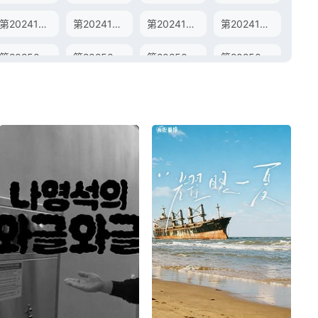
第20241207期
第20241208期
第20241214期
第20241215期
第20250112期
第20250118期
第20250119期
第20250125期
第20250222期
第20250223期
第20250225期
第20250301期
第20250316期
第20250317期
第20250322期
第20250323期
第20250411期
第20250412期
第20250413期
第20250414期
第20250510期
第20250511期
第20250516期
第20250517期
第20250607期
第20250608期
第20250609期
第20250613期
第20250704期
第20250705期
第20250706期
第20250711期探班
第20250727期
第20250728期
第20250801期
第20250802期