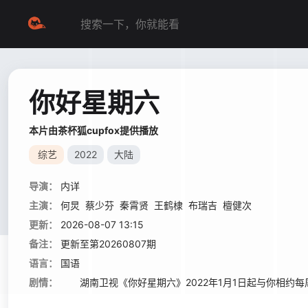
你好星期六
本片由茶杯狐cupfox提供播放
综艺
2022
大陆
导演：
内详
主演：
何炅
蔡少芬
秦霄贤
王鹤棣
布瑞吉
檀健次
更新：
2026-08-07 13:15
备注：
更新至第20260807期
语言：
国语
剧情：
湖南卫视《你好星期六》2022年1月1日起与你相约每周