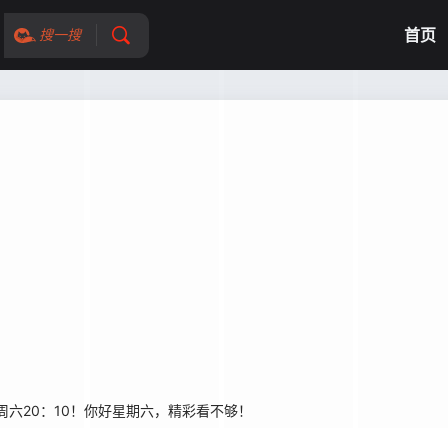
首页
搜一搜
六20：10！你好星期六，精彩看不够！