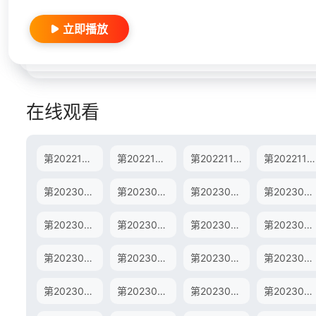
立即播放
在线观看
第20221001期
第20221008期
第20221105期
第20221112期
第20230107期
第20230114期
第20230122期
第20230123期
第20230311期
第20230312期
第20230316期
第20230318期
第20230429期
第20230430期
第20230506期
第20230511期
第20230701期
第20230708期
第20230715期
第20230716期