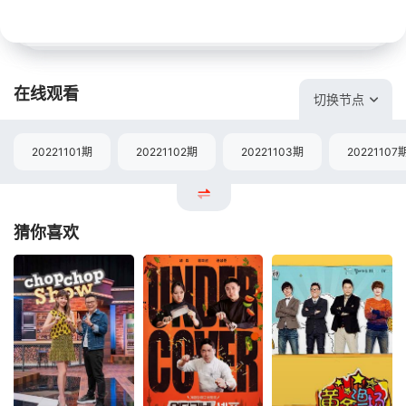
在线观看
切换节点
20221101期
20221102期
20221103期
20221107
猜你喜欢