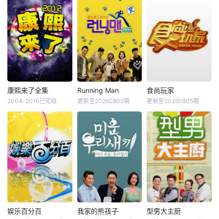
康熙来了全集
Running Man
食尚玩家
2004-2016已完结
更新至20260802期
更新至20260805期
娱乐百分百
我家的熊孩子
型男大主厨