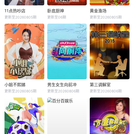
11点热吵店
卧底厨神
黄金渔场
更新至20260805期
更新至06期
更新至20260805期
小姐不熙娣
男生女生向前冲
第三调解室
更新至20260805期
更新至20260806期
更新至20260806期