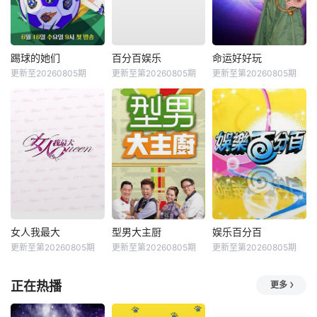
踢球的她们
百分百娱乐
命运好好玩
更新至20260805期
更新至第20260805期
更新至第20260805期
女人我最大
型男大主厨
娱乐百分百
更新至第20260805期
更新至第20260805期
更新至第20260805期
正在热播
更多