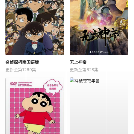
名侦探柯南国语版
无上神帝
更新至第1269集
更新至第628集