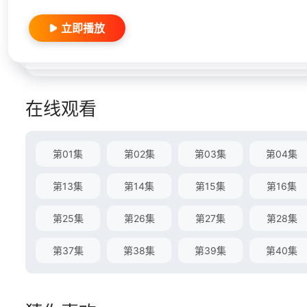
立即播放
在线观看
第01集
第02集
第03集
第04集
第13集
第14集
第15集
第16集
第25集
第26集
第27集
第28集
第37集
第38集
第39集
第40集