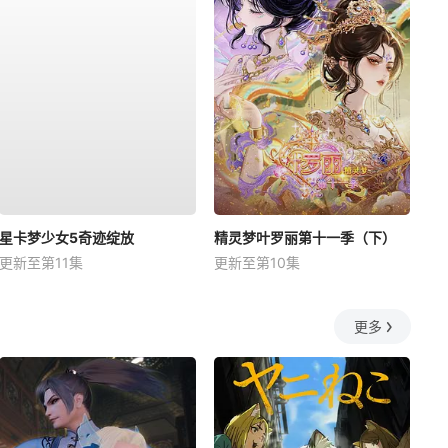
星卡梦少女5奇迹绽放
精灵梦叶罗丽第十一季（下）
更新至第11集
更新至第10集
更多