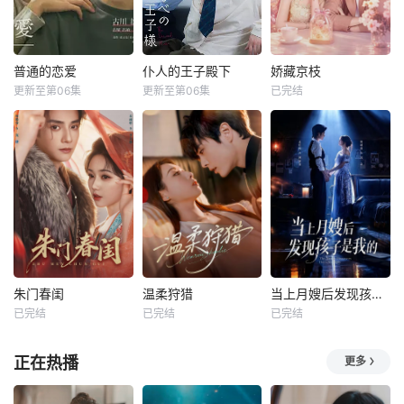
普通的恋爱
仆人的王子殿下
娇藏京枝
更新至第06集
更新至第06集
已完结
朱门春闺
温柔狩猎
当上月嫂后发现孩子是我的
已完结
已完结
已完结
正在热播
更多