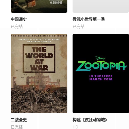
中国通史
微观小世界第一季
已完结
已完结
二战全史
构建《疯狂动物城》
已完结
HD