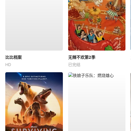
比比档案
无辣不欢第2季
HD
已完结