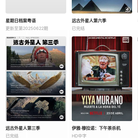
星期日档案粤语
远古外星人第六季
更新至第20250622期
已完结
远古外星人第三季
伊雅·穆拉诺：下午茶杀机
已完结
HD中字