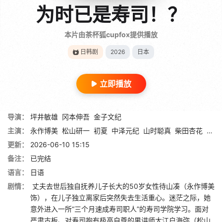
为时已是寿司！？
本片由茶杯狐cupfox提供播放
日韩剧
2026
日本
立即播放
导演：
坪井敏雄
冈本伸吾
金子文纪
主演：
永作博美
松山研一
初夏
中泽元纪
山时聪真
柴田杏花
平井
更新：
2026-06-10 15:15
备注：
已完结
语言：
日语
剧情：
丈夫去世后独自抚养儿子长大的50岁女性待山凑（永作博美
饰），在儿子独立离家后突然失去生活重心。迷茫之际，她
意外进入一所“三个月速成寿司职人”的寿司学院学习。面对
严肃古板、对寿司抱有极高自尊的男讲师大江户海弥（松山