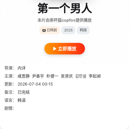
第一个男人
本片由茶杯狐cupfox提供播放
日韩剧
2025
韩国
立即播放
导演：
内详
主演：
咸恩静
尹善宇
朴健一
吴贤庆
김민설
李起昶
更新：
2026-07-04 00:15
备注：
已完结
语言：
韩语
剧情：