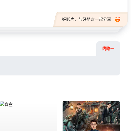
好影片，与好朋友一起分享
线路一