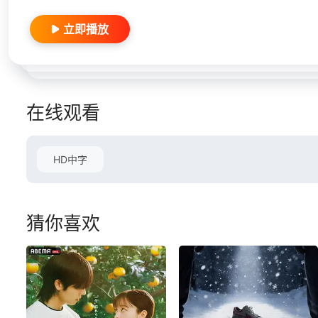
立即播放
在线观看
HD中字
猜你喜欢