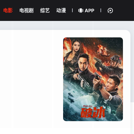
电影
电视剧
综艺
动漫
APP