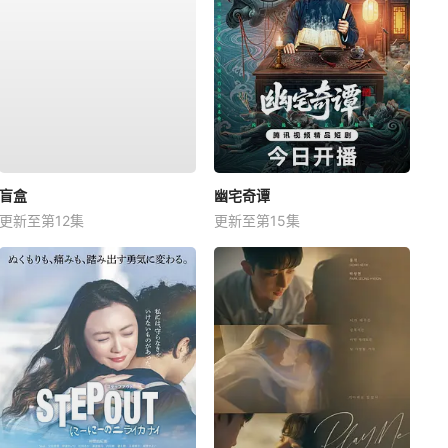
盲盒
幽宅奇谭
更新至第12集
更新至第15集