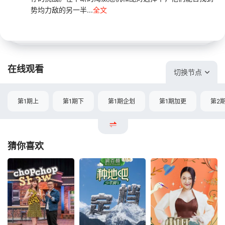
势均力敌的另一半...
全文
在线观看
切换节点
第1期上
第1期下
第1期企划
第1期加更
第2
猜你喜欢