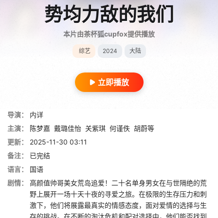
势均力敌的我们
本片由茶杯狐cupfox提供播放
综艺
2024
大陆
立即播放
导演：
内详
主演：
陈梦嘉
戴璐佳怡
关紫琪
何谨佚
胡蔚等
更新：
2025-11-30 03:11
备注：
已完结
语言：
国语
剧情：
高颜值帅哥美女荒岛追爱！二十名单身男女在与世隔绝的荒
野上展开一场十天十夜的寻爱之旅。在极限的生存压力和刺
激下，他们将展露最真实的情感态度，面对爱情的选择与生
存的挑战。在不断的淘汰危机和配对选择中，他们能否找到