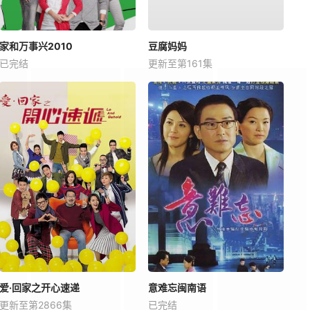
家和万事兴2010
豆腐妈妈
已完结
更新至第161集
爱·回家之开心速递
意难忘闽南语
更新至第2866集
已完结