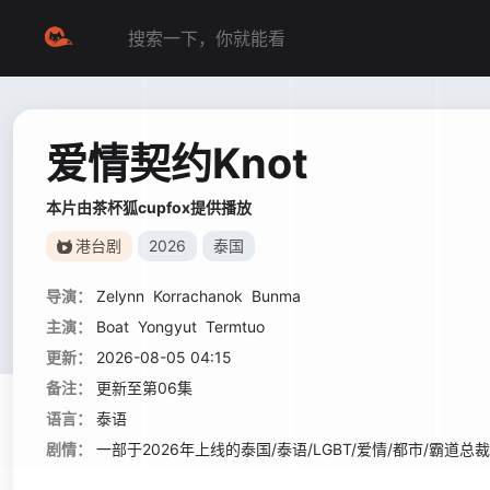
爱情契约Knot
本片由茶杯狐cupfox提供播放
港台剧
2026
泰国
导演：
Zelynn
Korrachanok
Bunma
主演：
Boat
Yongyut
Termtuo
更新：
2026-08-05 04:15
备注：
更新至第06集
语言：
泰语
剧情：
一部于2026年上线的泰国/泰语/LGBT/爱情/都市/霸