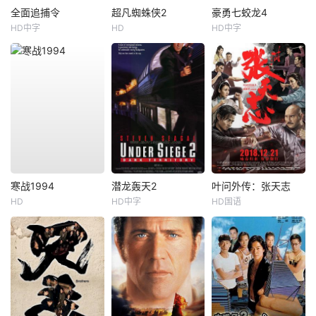
全面追捕令
超凡蜘蛛侠2
豪勇七蛟龙4
HD中字
HD
HD中字
寒战1994
潜龙轰天2
叶问外传：张天志
HD
HD中字
HD国语