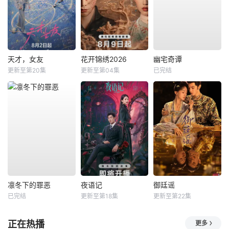
天才，女友
花开锦绣2026
幽宅奇谭
更新至第20集
更新至第04集
已完结
凛冬下的罪恶
夜语记
御廷谣
已完结
更新至第18集
更新至第22集
正在热播
更多