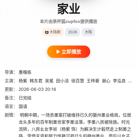
家业
本片由茶杯狐cupfox提供播放
大陆剧
2026
大陆
立即播放
导演：
惠楷栋
主演：
杨紫
韩东君
吴冕
田小洁
徐百慧
王梓豪
谢心
李泓良
杨斯
更新：
2026-06-03 20:16
备注：
已完结
语言：
国语
剧情：
明朝中期，一场贡墨案打破维持已久的徽州墨业格局，位居
龙头多年的百年制墨世家李墨没落，李墨八房被除族。时光
流转，八房幺女李祯（杨紫 饰）为解决生计毅然走上制墨之
路，凭借天资和努力惊艳沉寂已久的徽州墨业，而后以女子