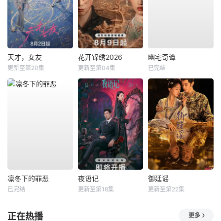
天才，女友
花开锦绣2026
幽宅奇谭
更新至第20集
更新至第04集
已完结
凛冬下的罪恶
夜语记
御廷谣
已完结
更新至第18集
更新至第22集
正在热播
更多