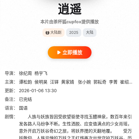
逍遥
本片由茶杯狐cupfox提供播放
大陆剧
2025
大陆
立即播放
导演：
徐纪周
杨宇飞
主演：
谭松韵
侯明昊
汪铎
黄家婧
张小婉
郭耘奇
李菁
崔绍涵
更新：
2026-01-06 13:30
备注：
已完结
语言：
国语
剧情：
人族与妖族皆因受欲望驱使寻找玉醴神泉，数百年来引
发各路人马纷争不断。生性洒脱、应变值满点的少女肖瑶，
意外开启万妖谷奇幻之旅，将妖界搅的天翻地覆。 受万
妖敬仰、人族忌惮的万妖之王红烨再次出世守护万妖谷。历