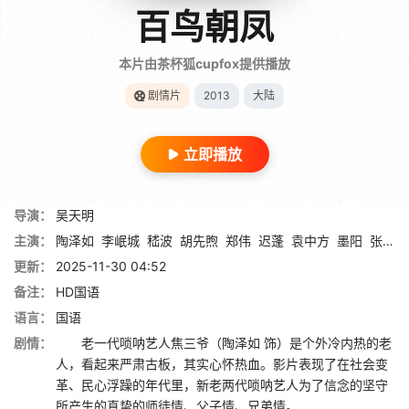
百鸟朝凤
本片由茶杯狐cupfox提供播放
剧情片
2013
大陆
立即播放
导演：
吴天明
主演：
陶泽如
李岷城
嵇波
胡先煦
郑伟
迟蓬
袁中方
墨阳
张喜前
更新：
2025-11-30 04:52
备注：
HD国语
语言：
国语
剧情：
老一代唢呐艺人焦三爷（陶泽如 饰）是个外冷内热的老
人，看起来严肃古板，其实心怀热血。影片表现了在社会变
革、民心浮躁的年代里，新老两代唢呐艺人为了信念的坚守
所产生的真挚的师徒情、父子情、兄弟情。