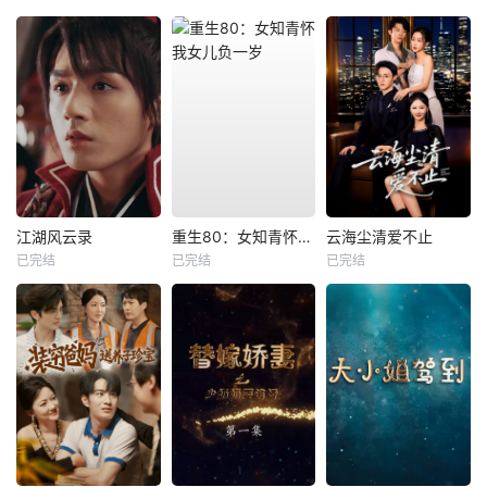
江湖风云录
重生80：女知青怀我女儿负一岁
云海尘清爱不止
已完结
已完结
已完结