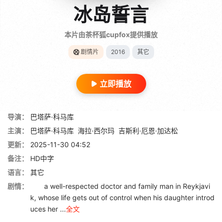
冰岛誓言
本片由茶杯狐cupfox提供播放
剧情片
2016
其它
立即播放
导演：
巴塔萨·科马库
主演：
巴塔萨·科马库
海拉·西尔玛
吉斯利·厄恩·加达松
更新：
2025-11-30 04:52
备注：
HD中字
语言：
其它
剧情：
a well-respected doctor and family man in Reykjavi
k, whose life gets out of control when his daughter introd
uces her ...
全文